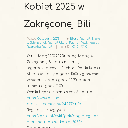
Kobiet 2025 w
Zakręconej Bili
Posted
October 6, 2025
in
Bilard Poznań
,
Bilard
w Zakręconej
,
Poznań bilard
,
Puchar Polski Kobiet
,
Rozrywka Poznań
643
0
0
W niedzielę 12.10.2025r. odbędzie się w
Zakręconej Bili ostatni turniej
tegorocznej edycji Pucharu Polski Kobiet.
Klub otwieramy o godz. 10:00, zgłoszenia
zawodniczek do godz. 10:30, a start
turnieju o godz. 11:00.
Wyniki będzie można śledzić na stronie:
https://www.online-
brackets.com/view/24277/info
Regulamin rozgrywek:
https://pzbil.pl/cykl/ppk/page/regulami
n-pucharu-polski-kobiet-2025/