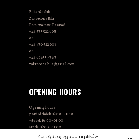
Billiards club
Zakręcona Bila
Ratajczaka 20 Poznań
+48 533 522 608
or
+48 730 522 608
or
+48 61 855 73 83
zakrecona.bila@gmail.com
OPENING HOURS
Opening hours:
poniedziałek 16:00–01:00
wtorek 16:00–01:00
środa 16:00–01:00
Thursday 15:00–01:00
Zarządzaj zgodami plików