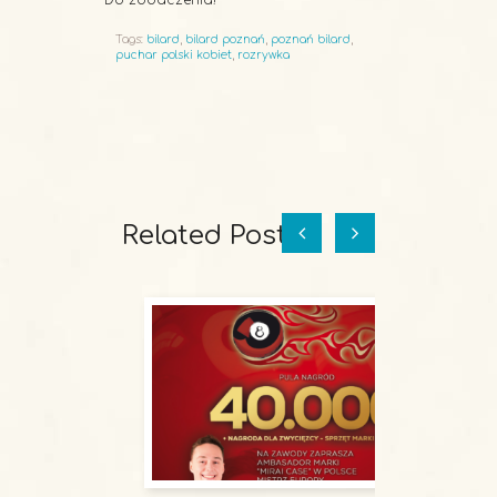
Do zobaczenia!
Tags:
bilard
,
bilard poznań
,
poznań bilard
,
puchar polski kobiet
,
rozrywka
Related Posts