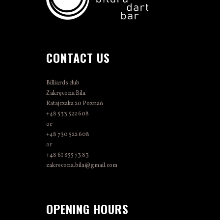
CONTACT US
Billiards club
Zakręcona Bila
Ratajczaka 20 Poznań
+48 533 522 608
or
+48 730 522 608
or
+48 61 855 73 83
zakrecona.bila@gmail.com
OPENING HOURS