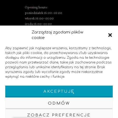
Opening hours:
poniedziałek 16:00–01:00
wtorek 16:00–01:00
środa 16:00–01:00
Thursday 15:00–01:00
Zarządzaj zgodami plików
Friday 15:00–02:00
cookie
Saturday 14:00–02:00
Sunday 14:00–00:00
Aby zapewnić jak najlepsze wrażenia, korzystamy z technologii,
takich jak pliki cookie, do przechowywania i/lub uzyskiwania
dostępu do informacji o urządzeniu. Zgoda na te technologie
pozwoli nam przetwarzać dane, takie jak zachowanie podczas
SOCIAL MEDIA
przeglądania lub unikalne identyfikatory na tej stronie. Brak
wyrażenia zgody lub wycofanie zgody może niekorzystnie
wpłynąć na niektóre cechy i funkcje.
Like us!
AKCEPTUJĘ
ODMÓW
ZOBACZ PREFERENCJE