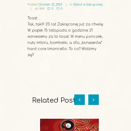
Posted
October 22, 2024
in
Bilard w Zakręconej
844
0
0
Toast…
Tak, tak!!! 25 lat Zakręconej już za chwilę.
W piątek 15 listopada o godzinie 21
wzniesiemy za to toast. W menu ponczek,
nuty imbiru, bombelki, a dla „koneserów”
hard core limoncello. To co? Widzimy
się?
Related Posts