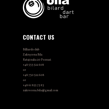
CONTACT US
Billiards club
Zakręcona Bila
Ratajczaka 20 Poznań
+48 533 522 608
or
+48 730 522 608
or
+48 61 855 73 83
zakrecona.bila@gmail.com