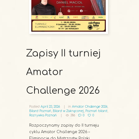
Zapisy II turniej
Amator
Challenge 2026
Posted
April 23, 2026
in
Amator Challenge 2026
,
Bilard Poznań
,
Bilard w Zakręconej
,
Poznań bilard
,
Rozrywka Poznań
386
0
0
Rozpoczynamy zapisy do II turnieju
cyklu Amator Challenge 2026 –
Eliminacje do Mistrzostw Polski