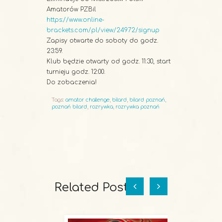
Amatorów PZBil
https://www.online-
brackets.com/pl/view/24972/signup
Zapisy otwarte do soboty do godz.
23:59.
Klub będzie otwarty od godz. 11:30, start
turnieju godz. 12:00.
Do zobaczenia!
Tags:
amator challenge
,
bilard
,
bilard poznań
,
poznań bilard
,
rozrywka
,
rozrywka poznań
Related Posts