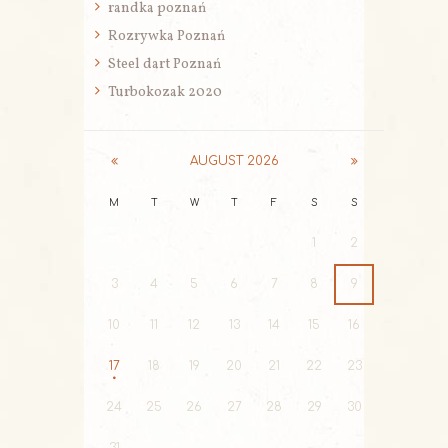
randka poznań
Rozrywka Poznań
Steel dart Poznań
Turbokozak 2020
AUGUST
2026
M
T
W
T
F
S
S
1
2
3
4
5
6
7
8
9
10
11
12
13
14
15
16
17
18
19
20
21
22
23
24
25
26
27
28
29
30