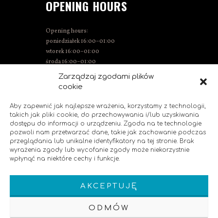
OPENING HOURS
Opening hours:
poniedziałek 16:00–01:00
wtorek 16:00–01:00
środa 16:00–01:00
Thursday 15:00–01:00
Zarządzaj zgodami plików
Friday 15:00–02:00
cookie
Saturday 14:00–02:00
Sunday 14:00–00:00
Aby zapewnić jak najlepsze wrażenia, korzystamy z technologii,
takich jak pliki cookie, do przechowywania i/lub uzyskiwania
dostępu do informacji o urządzeniu. Zgoda na te technologie
pozwoli nam przetwarzać dane, takie jak zachowanie podczas
SOCIAL MEDIA
przeglądania lub unikalne identyfikatory na tej stronie. Brak
wyrażenia zgody lub wycofanie zgody może niekorzystnie
wpłynąć na niektóre cechy i funkcje.
Like us!
AKCEPTUJĘ
ODMÓW