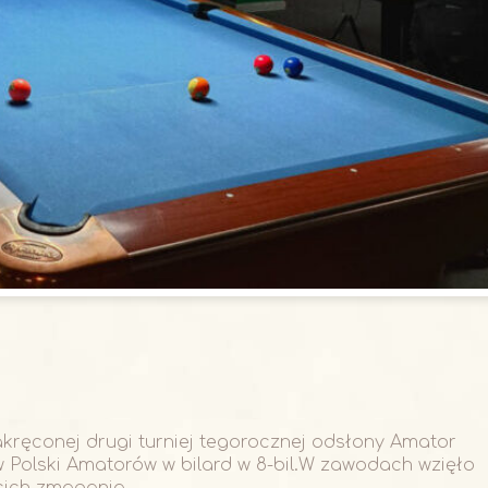
Zakręconej drugi turniej tegorocznej odsłony Amator
w Polski Amatorów w bilard w 8-bil.W zawodach wzięło
cich zmagania...