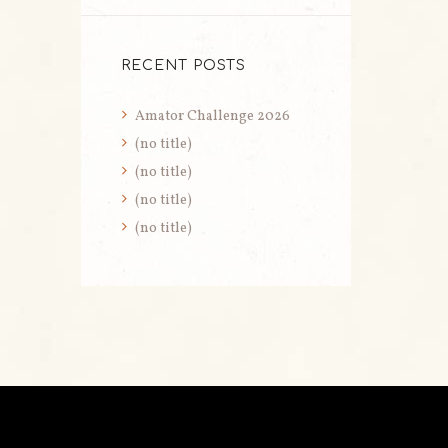
RECENT POSTS
Amator Challenge 2026
(no title)
(no title)
(no title)
(no title)