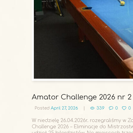
Amator Challenge 2026 nr 2
Posted
April 27, 2026
339
0
0
W niedzielę 26.04.2026r. rozegraliśmy w 
Challenge 2026 – Eliminacje do Mistrzost
udział 25 bilardzistów. Na miejscach trze