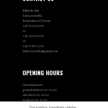
Billiards club
Zakręcona Bila
Ratajczaka 20 Poznań
+48 533 522 608
or
+48 730 522 608
or
+48 61 855 73 83
zakrecona.bila@gmail.com
OPENING HOURS
Opening hours:
poniedziałek 16:00–01:00
wtorek 16:00–01:00
środa 16:00–01:00
Thursday 15:00–01:00
Zarządzaj zgodami plików