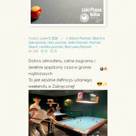
Posted
June 5, 2026
in
Bilard Poznań
,
Bilard w
Zakręconej
,
Dart poznań
,
date Poznań
,
Poznań
bilard
,
randka poznań
,
Rozrywka Poznań
246
0
0
Dobra atmosfera, celne zagrania i
świetnie spędzony czas w gronie
najbliższych
To jest właśnie definicja udanego
weekendu w Zakręconej!