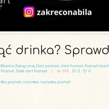
ąć drinka? Sprawd
,
Bilard w Zakręconej
,
Dart poznań
,
date Poznań
,
Poznań bilard
 Poznań
,
Steel dart Poznań
503
0
0
ndka poznań
,
rozrywka
,
rozrywka poznań