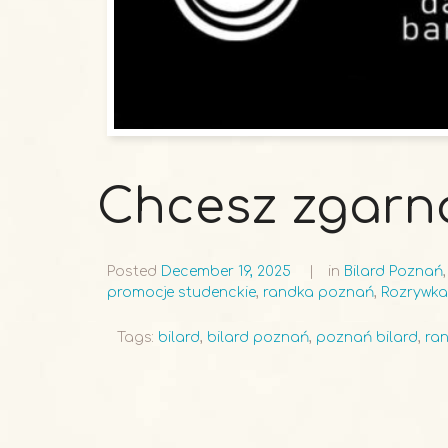
Chcesz zgarn
Posted
December 19, 2025
in
Bilard Poznań
promocje studenckie
,
randka poznań
,
Rozrywka
Tags:
bilard
,
bilard poznań
,
poznań bilard
,
ra