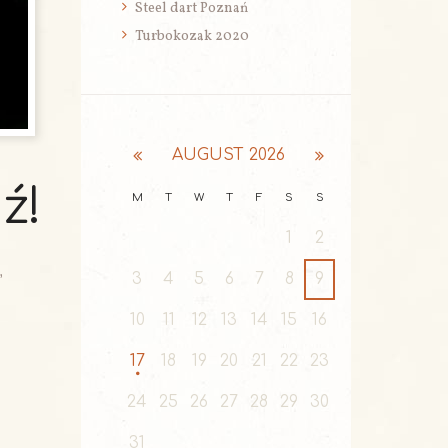
Steel dart Poznań
Turbokozak 2020
AUGUST
2026
ź!
M
T
W
T
F
S
S
1
2
,
3
4
5
6
7
8
9
10
11
12
13
14
15
16
17
18
19
20
21
22
23
24
25
26
27
28
29
30
31