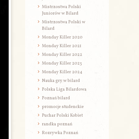
Mistrzostwa Polski
Juniorów w Bilard
Mistrzostwa Polski w
Bilard
Monday Killer 2020
Monday Killer 2021
Monday Killer 2022
Monday Killer 2023
Monday Killer 2024
Nauka gry w bilard
Polska Liga Bilardowa
Poznań bilard
promocje studenckie
Puchar Polski Kobiet
randka poznań
Rozrywka Poznań