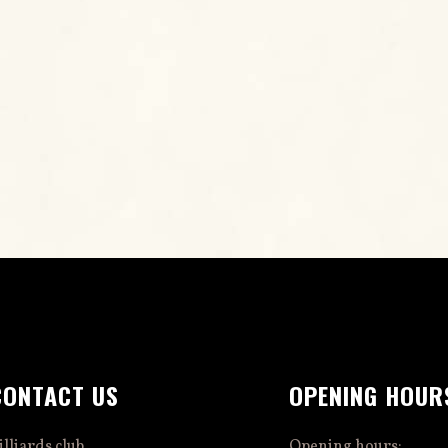
CONTACT US
OPENING HOUR
illiards club
Opening hours: