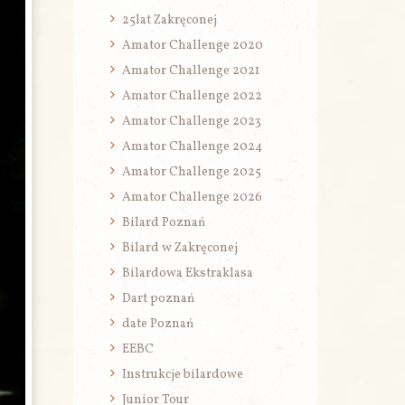
25lat Zakręconej
Amator Challenge 2020
Amator Challenge 2021
Amator Challenge 2022
Amator Challenge 2023
Amator Challenge 2024
Amator Challenge 2025
Amator Challenge 2026
Bilard Poznań
Bilard w Zakręconej
Bilardowa Ekstraklasa
Dart poznań
date Poznań
EEBC
Instrukcje bilardowe
Junior Tour