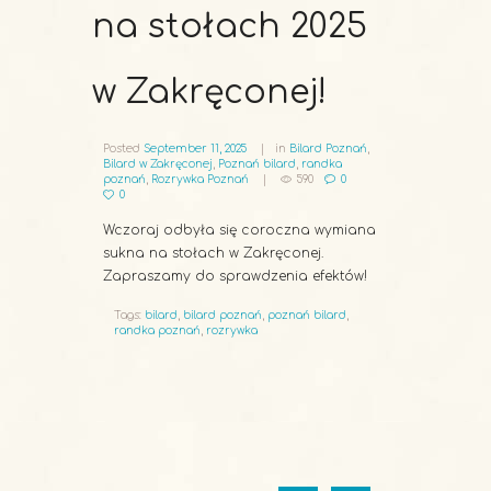
na stołach 2025
w Zakręconej!
Posted
September 11, 2025
in
Bilard Poznań
,
Bilard w Zakręconej
,
Poznań bilard
,
randka
poznań
,
Rozrywka Poznań
590
0
0
Wczoraj odbyła się coroczna wymiana
sukna na stołach w Zakręconej.
Zapraszamy do sprawdzenia efektów!
Tags:
bilard
,
bilard poznań
,
poznań bilard
,
randka poznań
,
rozrywka