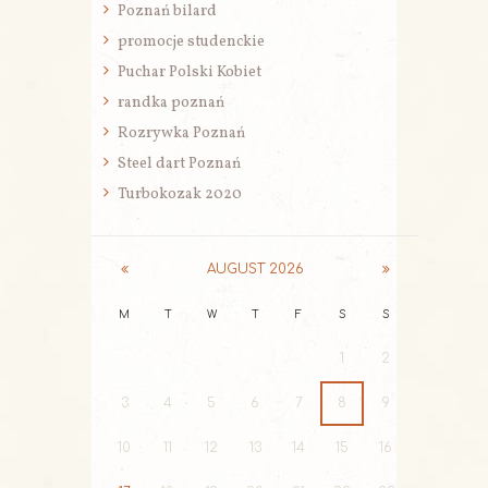
Poznań bilard
promocje studenckie
Puchar Polski Kobiet
randka poznań
Rozrywka Poznań
Steel dart Poznań
Turbokozak 2020
AUGUST
2026
M
T
W
T
F
S
S
1
2
3
4
5
6
7
8
9
10
11
12
13
14
15
16