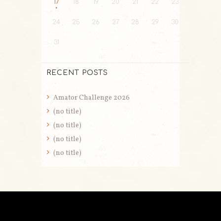
17
18
19
20
21
22
23
24
25
26
27
28
29
30
31
RECENT POSTS
Amator Challenge 2026
(no title)
(no title)
(no title)
(no title)