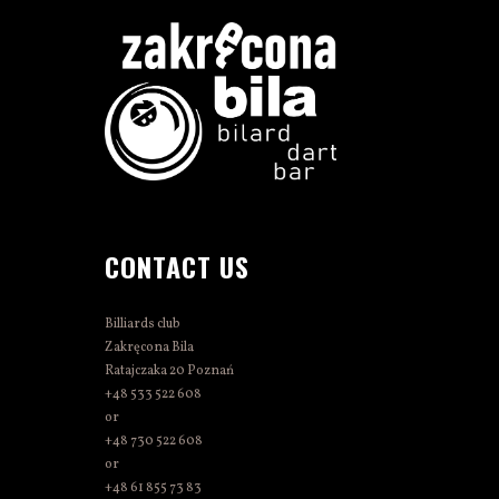
CONTACT US
Billiards club
Zakręcona Bila
Ratajczaka 20 Poznań
+48 533 522 608
or
+48 730 522 608
or
+48 61 855 73 83