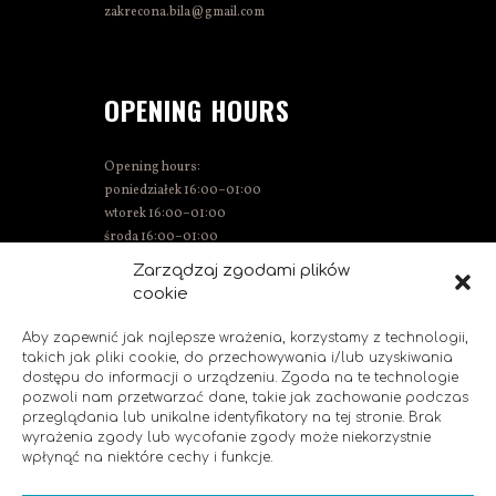
zakrecona.bila@gmail.com
OPENING HOURS
Opening hours:
poniedziałek 16:00–01:00
wtorek 16:00–01:00
środa 16:00–01:00
Thursday 15:00–01:00
Zarządzaj zgodami plików
Friday 15:00–02:00
cookie
Saturday 14:00–02:00
Sunday 14:00–00:00
Aby zapewnić jak najlepsze wrażenia, korzystamy z technologii,
takich jak pliki cookie, do przechowywania i/lub uzyskiwania
dostępu do informacji o urządzeniu. Zgoda na te technologie
pozwoli nam przetwarzać dane, takie jak zachowanie podczas
SOCIAL MEDIA
przeglądania lub unikalne identyfikatory na tej stronie. Brak
wyrażenia zgody lub wycofanie zgody może niekorzystnie
wpłynąć na niektóre cechy i funkcje.
Like us!